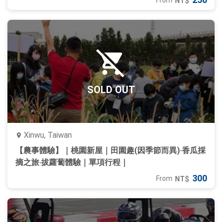
From
NT$
SOLD OUT
Xinwu, Taiwan
【農事體驗】｜桃園新屋｜田園趣(因季節而異)‧香瓜採
摘之旅‧拔蘿蔔體驗｜單項行程｜
300
From
NT$