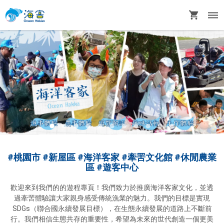
#桃園市 #新屋區 #海洋客家 #牽罟文化館 #休閒農業
區 #遊客中心
歡迎來到我們的的遊程專頁！我們致力於推廣海洋客家文化，並透
過牽罟體驗讓大家親身感受傳統漁業的魅力。我們的目標是實現
SDGs（聯合國永續發展目標），在生態永續發展的道路上不斷前
行。我們相信生態共存的重要性，希望為未來的世代創造一個更美