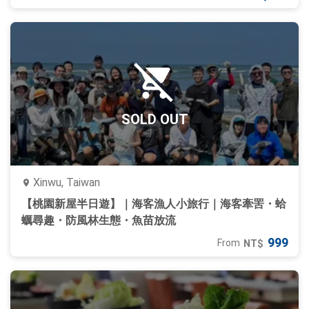
SOLD OUT
Xinwu, Taiwan
【桃園新屋半日遊】｜海客漁人小旅行｜海客牽罟・蛤
蠣尋趣・防風林生態・魚苗放流
999
From
NT$