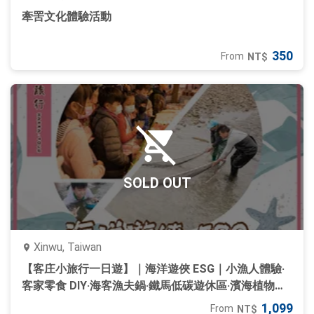
牽罟文化體驗活動
350
From
NT$
SOLD OUT
Xinwu, Taiwan
【客庄小旅行一日遊】｜海洋遊俠 ESG｜小漁人體驗‧
客家零食 DIY‧海客漁夫鍋‧鐵馬低碳遊休區‧濱海植物導
覽‧海洋客家文化展覽
1,099
From
NT$