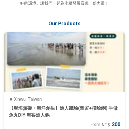
好的環境。讓我們一起為永續發展貢獻一份力量！
Our Products
Xinwu, Taiwan
【親海無礙・海洋創生】漁人體驗(牽罟+摸蛤蜊)‧手做
魚丸DIY‧海客漁人鍋
200
From
NT$