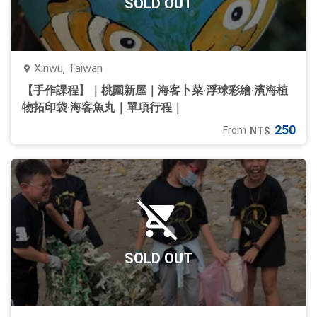
SOLD OUT
Xinwu, Taiwan
【手作課程】｜桃園新屋｜海客卜菜‧浮球彩繪‧濱海植
物拓印袋‧海客魚丸｜單項行程｜
250
From
NT$
SOLD OUT