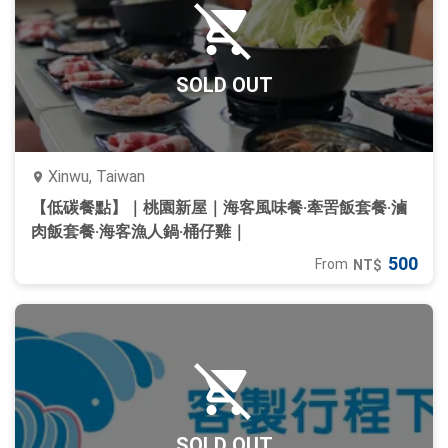
SOLD OUT
Xinwu, Taiwan
【低碳餐點】｜桃園新屋｜海客風味餐‧牽罟飯套餐‧滷
肉飯套餐‧海客漁人鍋‧桶仔雞｜
500
From
NT$
SOLD OUT