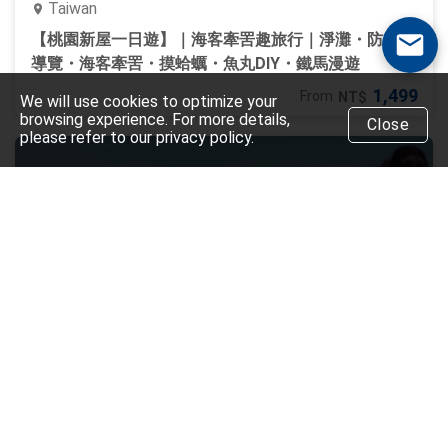
Taiwan
【桃園新屋一日遊】｜海客牽罟趣旅行｜淨灘・防風林
導覽・海客牽罟・摸蛤蠣・魚丸DIY・鐵馬漫遊
1,499
From
NT$
We will use cookies to optimize your
browsing experience. For more details,
Close
please refer to our privacy policy.
海洋客家牽罟文化館
Contact Us
SOLD OUT
Taiwan
【桃園新屋一日遊】｜海客永續農遊行｜淨灘・防風林
生態・農事體驗(視季節作物)・醃瓜脯・鐵馬漫遊