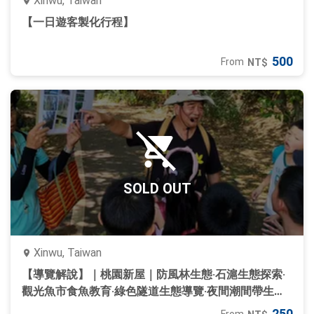
Xinwu, Taiwan
【一日遊客製化行程】
500
From
NT$
SOLD OUT
Xinwu, Taiwan
【導覽解說】｜桃園新屋｜防風林生態‧石滬生態探索‧
觀光魚市食魚教育‧綠色隧道生態導覽‧夜間潮間帶生態
探索｜單項行程
250