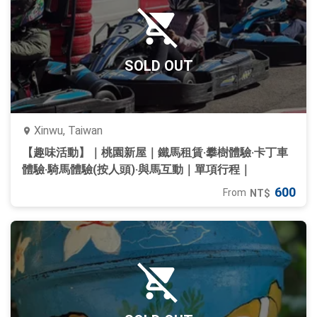
SOLD OUT
Xinwu, Taiwan
【趣味活動】｜桃園新屋｜鐵馬租賃‧攀樹體驗‧卡丁車
體驗‧騎馬體驗(按人頭)‧與馬互動｜單項行程｜
600
From
NT$