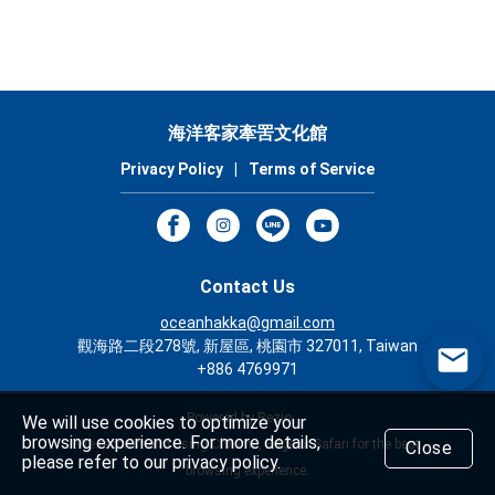
海洋客家牽罟文化館
Privacy Policy
|
Terms of Service
Contact Us
oceanhakka@gmail.com
觀海路二段278號, 新屋區, 桃園市 327011, Taiwan
+886 4769971
Powered by Rezio
We will use cookies to optimize your
browsing experience. For more details,
We recommend using Chrome, Edge or Safari for the best
Close
please refer to our privacy policy.
browsing experience.