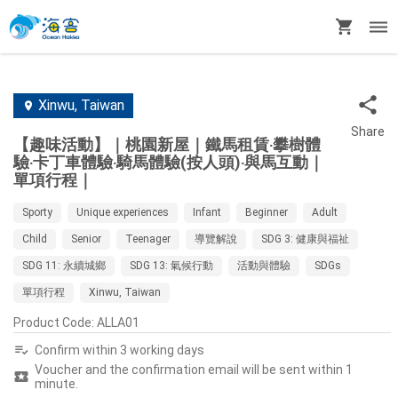
Xinwu, Taiwan
Share
【趣味活動】｜桃園新屋｜鐵馬租賃‧攀樹體
驗‧卡丁車體驗‧騎馬體驗(按人頭)‧與馬互動｜
單項行程｜
Sporty
Unique experiences
Infant
Beginner
Adult
Child
Senior
Teenager
導覽解說
SDG 3: 健康與福祉
SDG 11: 永續城鄉
SDG 13: 氣候行動
活動與體驗
SDGs
單項行程
Xinwu, Taiwan
Product Code
:
ALLA01
Confirm within 3 working days
Voucher and the confirmation email will be sent within 1
minute.